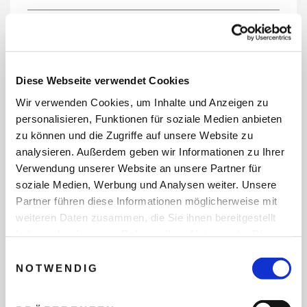
REISEDATEN
Diese Webseite verwendet Cookies
Wir verwenden Cookies, um Inhalte und Anzeigen zu
REISEZEITRAUM
personalisieren, Funktionen für soziale Medien anbieten
zu können und die Zugriffe auf unsere Website zu
analysieren. Außerdem geben wir Informationen zu Ihrer
Verwendung unserer Website an unsere Partner für
ANZAHL ERWACHSENE
soziale Medien, Werbung und Analysen weiter. Unsere
Partner führen diese Informationen möglicherweise mit
weiteren Daten zusammen, die Sie ihnen bereitgestellt
ANZAHL KINDER
haben oder die sie im Rahmen Ihrer Nutzung der Dienste
gesammelt haben.
Einwilligungsauswahl
NOTWENDIG
REISEDAUER/NÄCHTE