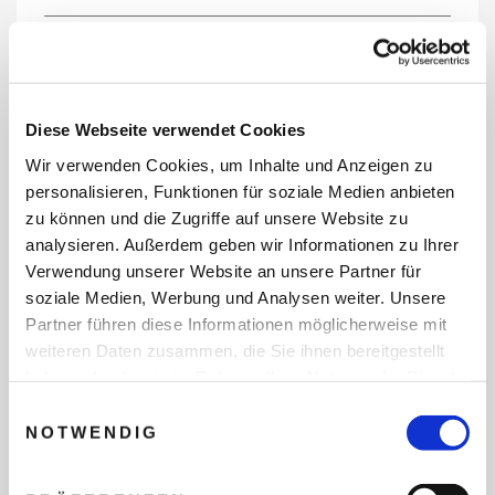
REISEDATEN
Diese Webseite verwendet Cookies
Wir verwenden Cookies, um Inhalte und Anzeigen zu
REISEZEITRAUM
personalisieren, Funktionen für soziale Medien anbieten
zu können und die Zugriffe auf unsere Website zu
analysieren. Außerdem geben wir Informationen zu Ihrer
Verwendung unserer Website an unsere Partner für
ANZAHL ERWACHSENE
soziale Medien, Werbung und Analysen weiter. Unsere
Partner führen diese Informationen möglicherweise mit
weiteren Daten zusammen, die Sie ihnen bereitgestellt
ANZAHL KINDER
haben oder die sie im Rahmen Ihrer Nutzung der Dienste
gesammelt haben.
Einwilligungsauswahl
NOTWENDIG
REISEDAUER/NÄCHTE