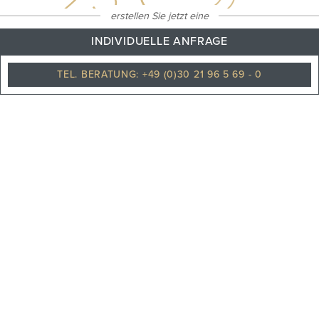
erstellen Sie jetzt eine
INDIVIDUELLE ANFRAGE
Klarer himmel
TEL. BERATUNG: +49 (0)30 21 96 5 69 - 0
PHILOSOPHIE
TEAM
KARRIERE