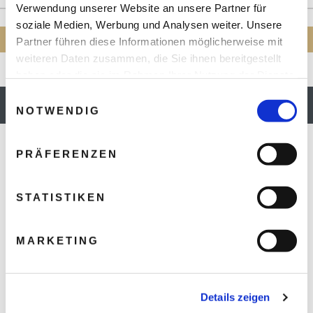
Verwendung unserer Website an unsere Partner für
oder erstellen Sie eine
soziale Medien, Werbung und Analysen weiter. Unsere
INDIVIDUELLE ANFRAGE
Partner führen diese Informationen möglicherweise mit
weiteren Daten zusammen, die Sie ihnen bereitgestellt
haben oder die sie im Rahmen Ihrer Nutzung der Dienste
gesammelt haben.
Einwilligungsauswahl
AUF DIE WUNSCHLISTE
NOTWENDIG
PRÄFERENZEN
LAGE & INFO
STATISTIKEN
MARKETING
Details zeigen