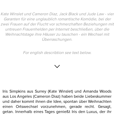
Kate Winslet und Cameron Diaz, Jack Black und Jude Law - vier
Garanten für eine unglaublich romantische Komödie, bei der
zwei Frauen auf der Flucht vor schmerzhaften Beziehungen mit
untreuen Frauenhelden per Internet beschließen, über die
Weihnachtstage ihre Häuser zu tauschen - ein Wechsel mit
Überraschungen.
For english describtion see text below.
Iris Simpkins aus Surrey (Kate Winslet) und Amanda Woods
aus Los Angeles (Cameron Diaz) haben beide Liebeskummer
und daher kommt ihnen die Idee, spontan über Weihnachten
einen Ortswechsel vorzunehmen, gerade recht. Gesagt,
getan. Innerhalb eines Tages genießt Iris den Luxus, der ihr