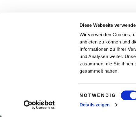
Diese Webseite verwende
Wir verwenden Cookies, um
anbieten zu können und di
*) Die angebotenen Preise/Zimmerkategorien gelten je nach
Informationen zu Ihrer Ve
und Analysen weiter. Unse
zusammen, die Sie ihnen b
gesammelt haben.
PHILOSOPHIE
TEAM
Einwilligungsauswahl
NOTWENDIG
KARRIERE
UNSERE PARTNER
Details zeigen
REISEVERSICHERUNGEN
UNSERE NEWS