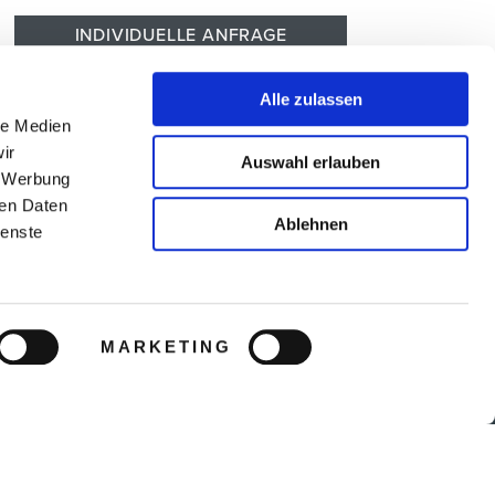
INDIVIDUELLE ANFRAGE
Zur Hotelbeschreibung
Alle zulassen
le Medien
ir
Auswahl erlauben
, Werbung
ren Daten
Ablehnen
ienste
IMPRESSUM
ARB
MARKETING
DATENSCHUTZ
TRAVEL AGENCY PROGRAMM
VERTRIEBSPARTNER-LOGIN
SOCIAL MEDIA