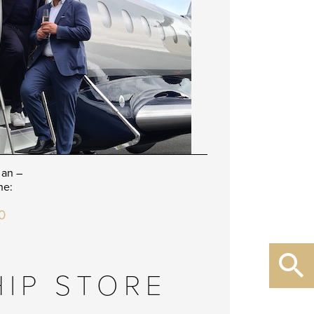
 an –
ne:
0
HIP STORE