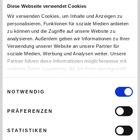
Diese Webseite verwendet Cookies
Wir verwenden Cookies, um Inhalte und Anzeigen zu
personalisieren, Funktionen für soziale Medien anbieten
zu können und die Zugriffe auf unsere Website zu
analysieren. Außerdem geben wir Informationen zu Ihrer
Verwendung unserer Website an unsere Partner für
soziale Medien, Werbung und Analysen weiter. Unsere
Partner führen diese Informationen möglicherweise mit
weiteren Daten zusammen, die Sie ihnen bereitgestellt
Al Maha Desert Resort & Spa
haben oder die sie im Rahmen Ihrer Nutzung der Dienste
gesammelt haben.
Einwilligungsauswahl
NOTWENDIG
VEREINIGTE ARABISCHE EMIRATE, DUBAI DESERT, DUBAI
PRÄFERENZEN
Versteckt im Herzen des Dubai Desert Conservation Reserve,
erwarten Sie exklusive Villen im Stil alter Beduinenlager –
genießen Sie den faszinierendem Blick über die
STATISTIKEN
sandfarbenen Ebenen, durch die Oryx-Antilopen und
Gazellen.