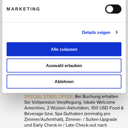
MARKETING
Die Field Guides vor Ort in Al Maha sind darin
geschult, die besten Naturschutzpraktiken
einzuhalten, während sie Sie in die Farben, Düfte,
Details zeigen
Geräusche und Tiererlebnisse der Wüste
eintauchen lassen.
Alle zulassen
EXPERIENCES &
BESONDERHEITEN
private Wüstensafaris zu Fuß
und mit dem Geländewagen, Reitausflüge,
Auswahl erlauben
beruhige Naturwanderungen, authentische
Wüstenerlebnisse wie die Kunst der Falknerei und
i
des Bogenschießens, luxuriöse Wüstenvillen in
Ablehnen
Zelt-Optik, exklusiver Zugang nur für Hotelgäste
SPECIAL STARS OFFER:
Bei Buchung erhalten
Sie Vollpension Verpflegung, lokale Welcome
Amenities, 2 Wüsten-Aktivitäten, 100 USD Food &
Beverage bzw. Spa Guthaben (einmalig pro
Zimmer/Aufenthalt), Zimmer- / Suiten-Upgrade
und Early Check-in / Late Check-out nach