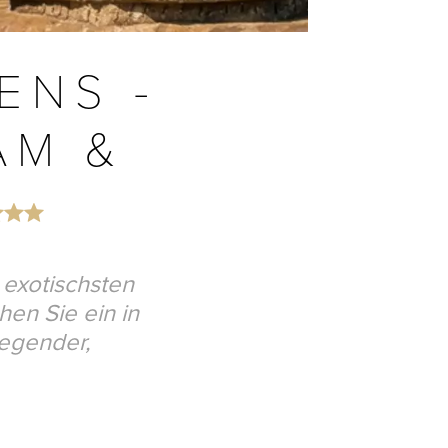
ENS -
AM &
 exotischsten
hen Sie ein in
regender,