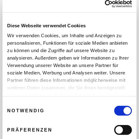
empfangen Sie die Lifestyle Company
LUXURY DREAMS und die beiden
Modedesigner Johnny Talbot und Adrian
Runhof zu einem inspirierenden Get-
Diese Webseite verwendet Cookies
together in den Boutiquen des
Wir verwenden Cookies, um Inhalte und Anzeigen zu
Fashionlabels Talbot Runhof.
personalisieren, Funktionen für soziale Medien anbieten
zu können und die Zugriffe auf unsere Website zu
analysieren. Außerdem geben wir Informationen zu Ihrer
Dresscode:
Come as you are!
Verwendung unserer Website an unsere Partner für
Die Event-Serie wird im Spätsommer in
soziale Medien, Werbung und Analysen weiter. Unsere
Düsseldorf und Zürich fortgesetzt. Plätze
Partner führen diese Informationen möglicherweise mit
sind wie immer limitiert. Voranmeldungen
weiteren Daten zusammen, die Sie ihnen bereitgestellt
sind per Mail an
haben oder die sie im Rahmen Ihrer Nutzung der Dienste
reservation@luxurydreams.de
möglich.
gesammelt haben.
Einwilligungsauswahl
NOTWENDIG
MELDEN SIE SICH NOCH HEUTE AN.
PRÄFERENZEN