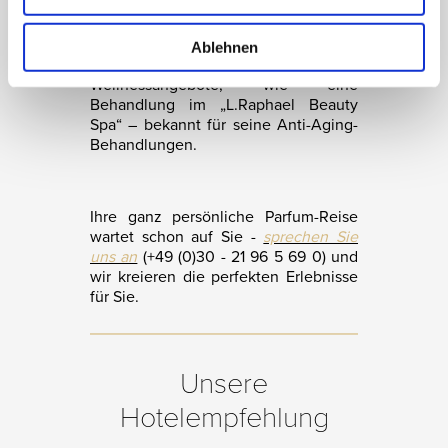
Michelin-Sternen ausgezeichnet
wurde. Für weitere erholsame
Wohlfühlmomente sorgen die
Ablehnen
zahlreichen Freizeit-, Sport- und
Wellnessangebote, wie eine
Behandlung im „L.Raphael Beauty
Spa“ – bekannt für seine Anti-Aging-
Behandlungen.
Ihre ganz persönliche Parfum-Reise
wartet schon auf Sie -
sprechen Sie
uns an
(+49 (0)30 - 21 96 5 69 0) und
wir kreieren die perfekten Erlebnisse
für Sie.
Unsere
Hotelempfehlung