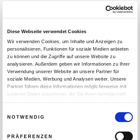
REISEDATEN
Diese Webseite verwendet Cookies
Wir verwenden Cookies, um Inhalte und Anzeigen zu
REISEZEITRAUM
personalisieren, Funktionen für soziale Medien anbieten
zu können und die Zugriffe auf unsere Website zu
analysieren. Außerdem geben wir Informationen zu Ihrer
ANZAHL ERWACHSENE
Verwendung unserer Website an unsere Partner für
soziale Medien, Werbung und Analysen weiter. Unsere
Partner führen diese Informationen möglicherweise mit
ANZAHL KINDER
weiteren Daten zusammen, die Sie ihnen bereitgestellt
haben oder die sie im Rahmen Ihrer Nutzung der Dienste
gesammelt haben.
Einwilligungsauswahl
NOTWENDIG
REISEDAUER/NÄCHTE
PRÄFERENZEN