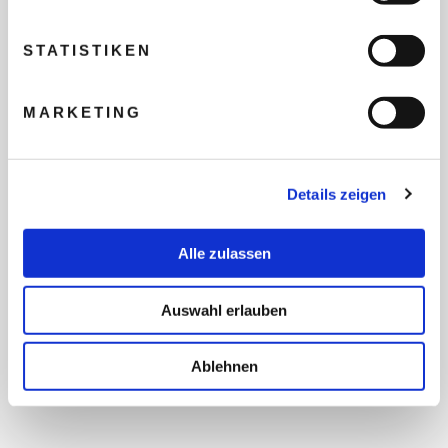
REISEBUDGET FÜR ALLE
TEILNEHMER
STATISTIKEN
FLUG GEWÜNSCHT
MARKETING
PRÄFERIERTER ABFLUGHAFEN
Details zeigen
Alle zulassen
FRAGEN UND WÜNSCHE
Auswahl erlauben
Ablehnen