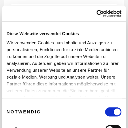
REISEDATEN
Diese Webseite verwendet Cookies
Wir verwenden Cookies, um Inhalte und Anzeigen zu
REISEZEITRAUM
personalisieren, Funktionen für soziale Medien anbieten
zu können und die Zugriffe auf unsere Website zu
analysieren. Außerdem geben wir Informationen zu Ihrer
Verwendung unserer Website an unsere Partner für
ANZAHL ERWACHSENE
soziale Medien, Werbung und Analysen weiter. Unsere
Partner führen diese Informationen möglicherweise mit
weiteren Daten zusammen, die Sie ihnen bereitgestellt
ANZAHL KINDER
haben oder die sie im Rahmen Ihrer Nutzung der Dienste
gesammelt haben.
Einwilligungsauswahl
NOTWENDIG
REISEDAUER/NÄCHTE