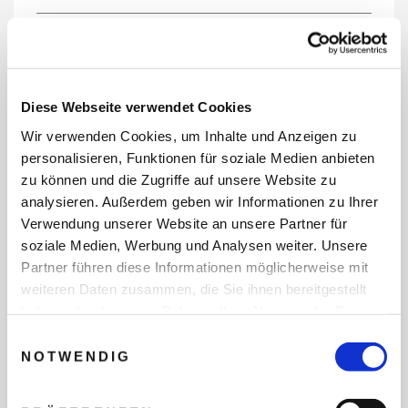
REISEDATEN
Diese Webseite verwendet Cookies
Wir verwenden Cookies, um Inhalte und Anzeigen zu
REISEZEITRAUM
personalisieren, Funktionen für soziale Medien anbieten
zu können und die Zugriffe auf unsere Website zu
analysieren. Außerdem geben wir Informationen zu Ihrer
Verwendung unserer Website an unsere Partner für
ANZAHL ERWACHSENE
soziale Medien, Werbung und Analysen weiter. Unsere
Partner führen diese Informationen möglicherweise mit
weiteren Daten zusammen, die Sie ihnen bereitgestellt
ANZAHL KINDER
haben oder die sie im Rahmen Ihrer Nutzung der Dienste
gesammelt haben.
Einwilligungsauswahl
NOTWENDIG
REISEDAUER/NÄCHTE