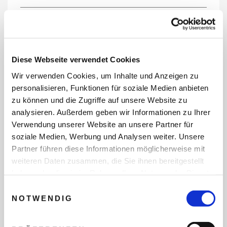
REISEDATEN
Diese Webseite verwendet Cookies
Wir verwenden Cookies, um Inhalte und Anzeigen zu
REISEZEITRAUM
personalisieren, Funktionen für soziale Medien anbieten
zu können und die Zugriffe auf unsere Website zu
analysieren. Außerdem geben wir Informationen zu Ihrer
Verwendung unserer Website an unsere Partner für
ANZAHL ERWACHSENE
soziale Medien, Werbung und Analysen weiter. Unsere
Partner führen diese Informationen möglicherweise mit
weiteren Daten zusammen, die Sie ihnen bereitgestellt
ANZAHL KINDER
haben oder die sie im Rahmen Ihrer Nutzung der Dienste
gesammelt haben.
Einwilligungsauswahl
NOTWENDIG
REISEDAUER/NÄCHTE