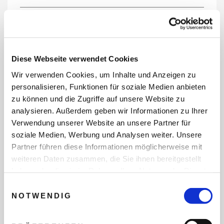
REISEDATEN
Diese Webseite verwendet Cookies
Wir verwenden Cookies, um Inhalte und Anzeigen zu
REISEZEITRAUM
personalisieren, Funktionen für soziale Medien anbieten
zu können und die Zugriffe auf unsere Website zu
analysieren. Außerdem geben wir Informationen zu Ihrer
Verwendung unserer Website an unsere Partner für
ANZAHL ERWACHSENE
soziale Medien, Werbung und Analysen weiter. Unsere
Partner führen diese Informationen möglicherweise mit
weiteren Daten zusammen, die Sie ihnen bereitgestellt
ANZAHL KINDER
haben oder die sie im Rahmen Ihrer Nutzung der Dienste
gesammelt haben.
Einwilligungsauswahl
NOTWENDIG
REISEDAUER/NÄCHTE