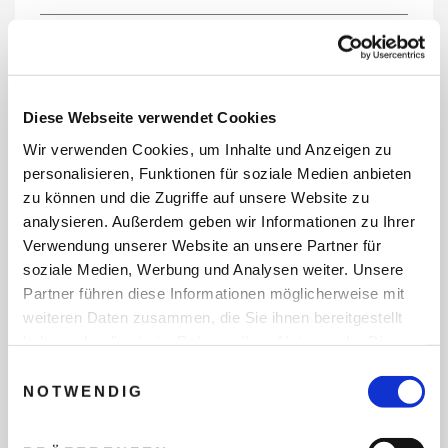
REISEDATEN
Diese Webseite verwendet Cookies
Wir verwenden Cookies, um Inhalte und Anzeigen zu
REISEZEITRAUM
personalisieren, Funktionen für soziale Medien anbieten
zu können und die Zugriffe auf unsere Website zu
analysieren. Außerdem geben wir Informationen zu Ihrer
Verwendung unserer Website an unsere Partner für
ANZAHL ERWACHSENE
soziale Medien, Werbung und Analysen weiter. Unsere
Partner führen diese Informationen möglicherweise mit
weiteren Daten zusammen, die Sie ihnen bereitgestellt
ANZAHL KINDER
haben oder die sie im Rahmen Ihrer Nutzung der Dienste
gesammelt haben.
Einwilligungsauswahl
NOTWENDIG
REISEDAUER/NÄCHTE