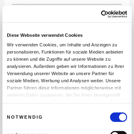
REISEDATEN
Diese Webseite verwendet Cookies
Wir verwenden Cookies, um Inhalte und Anzeigen zu
REISEZEITRAUM
personalisieren, Funktionen für soziale Medien anbieten
zu können und die Zugriffe auf unsere Website zu
analysieren. Außerdem geben wir Informationen zu Ihrer
Verwendung unserer Website an unsere Partner für
ANZAHL ERWACHSENE
soziale Medien, Werbung und Analysen weiter. Unsere
Partner führen diese Informationen möglicherweise mit
weiteren Daten zusammen, die Sie ihnen bereitgestellt
ANZAHL KINDER
haben oder die sie im Rahmen Ihrer Nutzung der Dienste
gesammelt haben.
Einwilligungsauswahl
NOTWENDIG
REISEDAUER/NÄCHTE