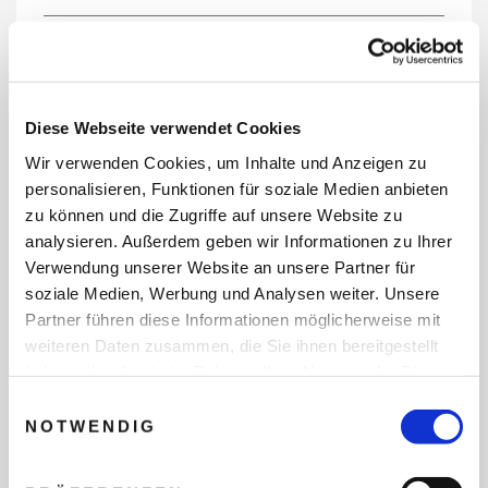
REISEDATEN
Diese Webseite verwendet Cookies
Wir verwenden Cookies, um Inhalte und Anzeigen zu
REISEZEITRAUM
personalisieren, Funktionen für soziale Medien anbieten
zu können und die Zugriffe auf unsere Website zu
analysieren. Außerdem geben wir Informationen zu Ihrer
Verwendung unserer Website an unsere Partner für
ANZAHL ERWACHSENE
soziale Medien, Werbung und Analysen weiter. Unsere
Partner führen diese Informationen möglicherweise mit
weiteren Daten zusammen, die Sie ihnen bereitgestellt
ANZAHL KINDER
haben oder die sie im Rahmen Ihrer Nutzung der Dienste
gesammelt haben.
Einwilligungsauswahl
NOTWENDIG
REISEDAUER/NÄCHTE