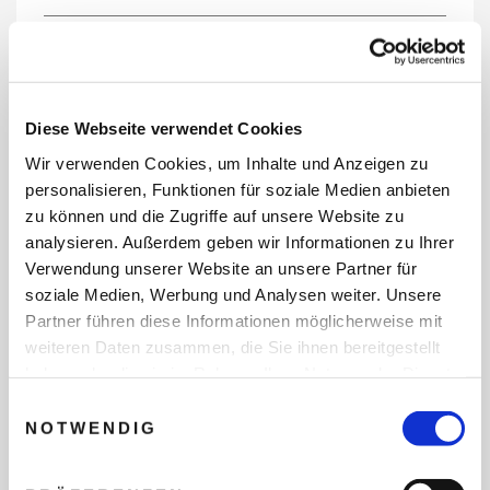
REISEDATEN
Diese Webseite verwendet Cookies
Wir verwenden Cookies, um Inhalte und Anzeigen zu
REISEZEITRAUM
personalisieren, Funktionen für soziale Medien anbieten
zu können und die Zugriffe auf unsere Website zu
analysieren. Außerdem geben wir Informationen zu Ihrer
Verwendung unserer Website an unsere Partner für
ANZAHL ERWACHSENE
soziale Medien, Werbung und Analysen weiter. Unsere
Partner führen diese Informationen möglicherweise mit
weiteren Daten zusammen, die Sie ihnen bereitgestellt
ANZAHL KINDER
haben oder die sie im Rahmen Ihrer Nutzung der Dienste
gesammelt haben.
Einwilligungsauswahl
NOTWENDIG
REISEDAUER/NÄCHTE