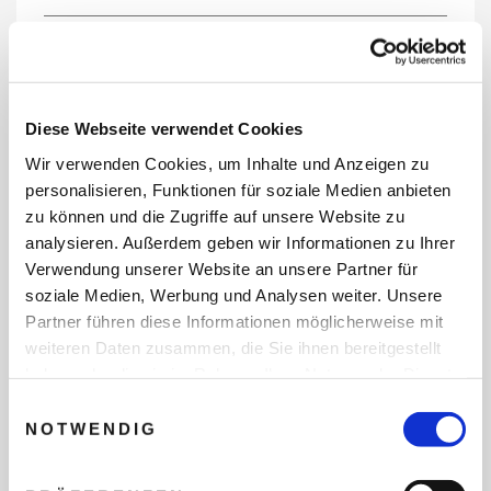
REISEDATEN
Diese Webseite verwendet Cookies
Wir verwenden Cookies, um Inhalte und Anzeigen zu
REISEZEITRAUM
personalisieren, Funktionen für soziale Medien anbieten
zu können und die Zugriffe auf unsere Website zu
analysieren. Außerdem geben wir Informationen zu Ihrer
Verwendung unserer Website an unsere Partner für
ANZAHL ERWACHSENE
soziale Medien, Werbung und Analysen weiter. Unsere
Partner führen diese Informationen möglicherweise mit
weiteren Daten zusammen, die Sie ihnen bereitgestellt
ANZAHL KINDER
haben oder die sie im Rahmen Ihrer Nutzung der Dienste
gesammelt haben.
Einwilligungsauswahl
NOTWENDIG
REISEDAUER/NÄCHTE