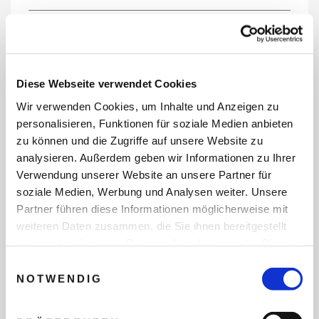
REISEDATEN
Diese Webseite verwendet Cookies
Wir verwenden Cookies, um Inhalte und Anzeigen zu
REISEZEITRAUM
personalisieren, Funktionen für soziale Medien anbieten
zu können und die Zugriffe auf unsere Website zu
analysieren. Außerdem geben wir Informationen zu Ihrer
Verwendung unserer Website an unsere Partner für
ANZAHL ERWACHSENE
soziale Medien, Werbung und Analysen weiter. Unsere
Partner führen diese Informationen möglicherweise mit
weiteren Daten zusammen, die Sie ihnen bereitgestellt
ANZAHL KINDER
haben oder die sie im Rahmen Ihrer Nutzung der Dienste
gesammelt haben.
Einwilligungsauswahl
NOTWENDIG
REISEDAUER/NÄCHTE