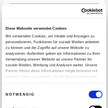
REISEDATEN
Diese Webseite verwendet Cookies
Wir verwenden Cookies, um Inhalte und Anzeigen zu
REISEZEITRAUM
personalisieren, Funktionen für soziale Medien anbieten
zu können und die Zugriffe auf unsere Website zu
analysieren. Außerdem geben wir Informationen zu Ihrer
Verwendung unserer Website an unsere Partner für
ANZAHL ERWACHSENE
soziale Medien, Werbung und Analysen weiter. Unsere
Partner führen diese Informationen möglicherweise mit
weiteren Daten zusammen, die Sie ihnen bereitgestellt
ANZAHL KINDER
haben oder die sie im Rahmen Ihrer Nutzung der Dienste
gesammelt haben.
Einwilligungsauswahl
NOTWENDIG
REISEDAUER/NÄCHTE