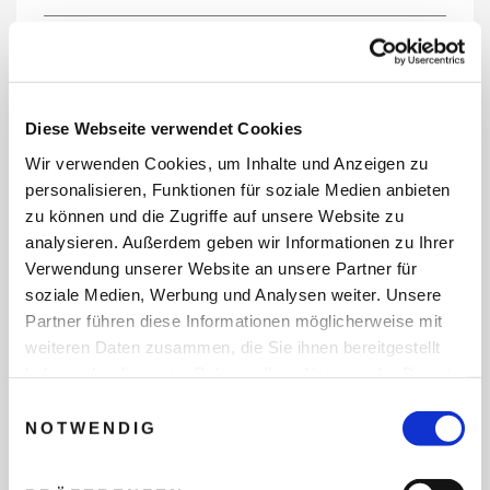
REISEDATEN
Diese Webseite verwendet Cookies
Wir verwenden Cookies, um Inhalte und Anzeigen zu
REISEZEITRAUM
personalisieren, Funktionen für soziale Medien anbieten
zu können und die Zugriffe auf unsere Website zu
analysieren. Außerdem geben wir Informationen zu Ihrer
Verwendung unserer Website an unsere Partner für
ANZAHL ERWACHSENE
soziale Medien, Werbung und Analysen weiter. Unsere
Partner führen diese Informationen möglicherweise mit
weiteren Daten zusammen, die Sie ihnen bereitgestellt
ANZAHL KINDER
haben oder die sie im Rahmen Ihrer Nutzung der Dienste
gesammelt haben.
Einwilligungsauswahl
NOTWENDIG
REISEDAUER/NÄCHTE