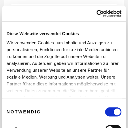
REISEDATEN
Diese Webseite verwendet Cookies
Wir verwenden Cookies, um Inhalte und Anzeigen zu
REISEZEITRAUM
personalisieren, Funktionen für soziale Medien anbieten
zu können und die Zugriffe auf unsere Website zu
analysieren. Außerdem geben wir Informationen zu Ihrer
Verwendung unserer Website an unsere Partner für
ANZAHL ERWACHSENE
soziale Medien, Werbung und Analysen weiter. Unsere
Partner führen diese Informationen möglicherweise mit
weiteren Daten zusammen, die Sie ihnen bereitgestellt
ANZAHL KINDER
haben oder die sie im Rahmen Ihrer Nutzung der Dienste
gesammelt haben.
Einwilligungsauswahl
NOTWENDIG
REISEDAUER/NÄCHTE