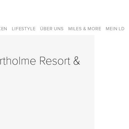
KEN
LIFESTYLE
ÜBER UNS
MILES & MORE
MEIN LD
ortholme Resort &