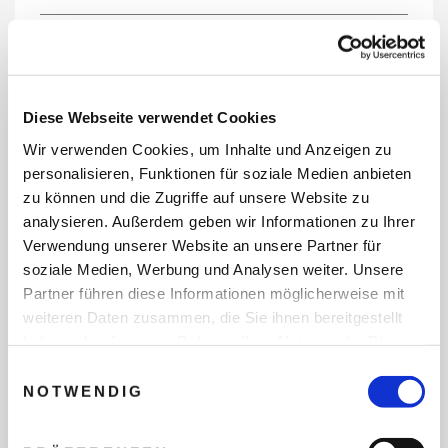
REISEDATEN
Diese Webseite verwendet Cookies
Wir verwenden Cookies, um Inhalte und Anzeigen zu
REISEZEITRAUM
personalisieren, Funktionen für soziale Medien anbieten
zu können und die Zugriffe auf unsere Website zu
analysieren. Außerdem geben wir Informationen zu Ihrer
Verwendung unserer Website an unsere Partner für
ANZAHL ERWACHSENE
soziale Medien, Werbung und Analysen weiter. Unsere
Partner führen diese Informationen möglicherweise mit
weiteren Daten zusammen, die Sie ihnen bereitgestellt
ANZAHL KINDER
haben oder die sie im Rahmen Ihrer Nutzung der Dienste
gesammelt haben.
Einwilligungsauswahl
NOTWENDIG
REISEDAUER/NÄCHTE