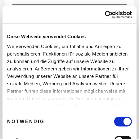
REISEDATEN
Diese Webseite verwendet Cookies
Wir verwenden Cookies, um Inhalte und Anzeigen zu
REISEZEITRAUM
personalisieren, Funktionen für soziale Medien anbieten
zu können und die Zugriffe auf unsere Website zu
analysieren. Außerdem geben wir Informationen zu Ihrer
Verwendung unserer Website an unsere Partner für
ANZAHL ERWACHSENE
soziale Medien, Werbung und Analysen weiter. Unsere
Partner führen diese Informationen möglicherweise mit
weiteren Daten zusammen, die Sie ihnen bereitgestellt
ANZAHL KINDER
haben oder die sie im Rahmen Ihrer Nutzung der Dienste
gesammelt haben.
Einwilligungsauswahl
NOTWENDIG
REISEDAUER/NÄCHTE