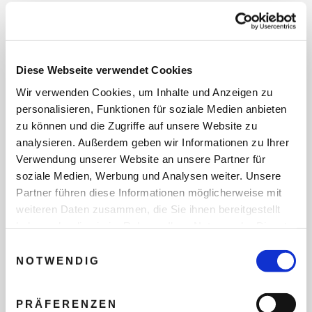
REISEDATEN
Diese Webseite verwendet Cookies
Wir verwenden Cookies, um Inhalte und Anzeigen zu
REISEZEITRAUM
personalisieren, Funktionen für soziale Medien anbieten
zu können und die Zugriffe auf unsere Website zu
analysieren. Außerdem geben wir Informationen zu Ihrer
ANZAHL ERWACHSENE
Verwendung unserer Website an unsere Partner für
soziale Medien, Werbung und Analysen weiter. Unsere
Partner führen diese Informationen möglicherweise mit
ANZAHL KINDER
weiteren Daten zusammen, die Sie ihnen bereitgestellt
haben oder die sie im Rahmen Ihrer Nutzung der Dienste
gesammelt haben.
Einwilligungsauswahl
NOTWENDIG
REISEDAUER/NÄCHTE
PRÄFERENZEN