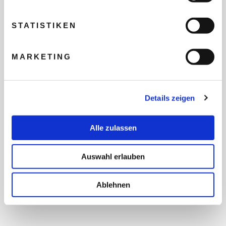
REISEBUDGET FÜR ALLE
TEILNEHMER
STATISTIKEN
FLUG GEWÜNSCHT
MARKETING
PRÄFERIERTER ABFLUGHAFEN
Details zeigen
Alle zulassen
FRAGEN UND WÜNSCHE
Auswahl erlauben
Ablehnen