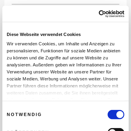
REISEDATEN
Diese Webseite verwendet Cookies
Wir verwenden Cookies, um Inhalte und Anzeigen zu
REISEZEITRAUM
personalisieren, Funktionen für soziale Medien anbieten
zu können und die Zugriffe auf unsere Website zu
analysieren. Außerdem geben wir Informationen zu Ihrer
Verwendung unserer Website an unsere Partner für
ANZAHL ERWACHSENE
soziale Medien, Werbung und Analysen weiter. Unsere
Partner führen diese Informationen möglicherweise mit
weiteren Daten zusammen, die Sie ihnen bereitgestellt
ANZAHL KINDER
haben oder die sie im Rahmen Ihrer Nutzung der Dienste
gesammelt haben.
Einwilligungsauswahl
NOTWENDIG
REISEDAUER/NÄCHTE