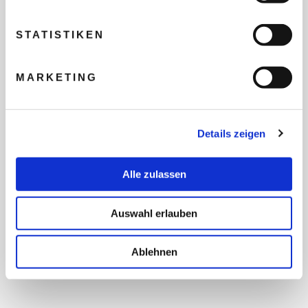
REISEBUDGET FÜR ALLE
TEILNEHMER
STATISTIKEN
FLUG GEWÜNSCHT
MARKETING
PRÄFERIERTER ABFLUGHAFEN
Details zeigen
Alle zulassen
FRAGEN UND WÜNSCHE
Auswahl erlauben
Ablehnen