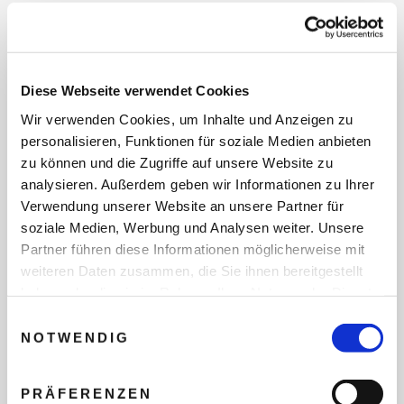
REISEDATEN
Diese Webseite verwendet Cookies
Wir verwenden Cookies, um Inhalte und Anzeigen zu
REISEZEITRAUM
personalisieren, Funktionen für soziale Medien anbieten
zu können und die Zugriffe auf unsere Website zu
analysieren. Außerdem geben wir Informationen zu Ihrer
ANZAHL ERWACHSENE
Verwendung unserer Website an unsere Partner für
soziale Medien, Werbung und Analysen weiter. Unsere
Partner führen diese Informationen möglicherweise mit
ANZAHL KINDER
weiteren Daten zusammen, die Sie ihnen bereitgestellt
haben oder die sie im Rahmen Ihrer Nutzung der Dienste
gesammelt haben.
Einwilligungsauswahl
NOTWENDIG
REISEDAUER/NÄCHTE
PRÄFERENZEN