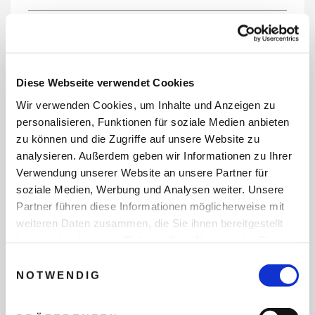
REISEDATEN
Diese Webseite verwendet Cookies
Wir verwenden Cookies, um Inhalte und Anzeigen zu
REISEZEITRAUM
personalisieren, Funktionen für soziale Medien anbieten
zu können und die Zugriffe auf unsere Website zu
analysieren. Außerdem geben wir Informationen zu Ihrer
Verwendung unserer Website an unsere Partner für
ANZAHL ERWACHSENE
soziale Medien, Werbung und Analysen weiter. Unsere
Partner führen diese Informationen möglicherweise mit
weiteren Daten zusammen, die Sie ihnen bereitgestellt
ANZAHL KINDER
haben oder die sie im Rahmen Ihrer Nutzung der Dienste
gesammelt haben.
Einwilligungsauswahl
NOTWENDIG
REISEDAUER/NÄCHTE