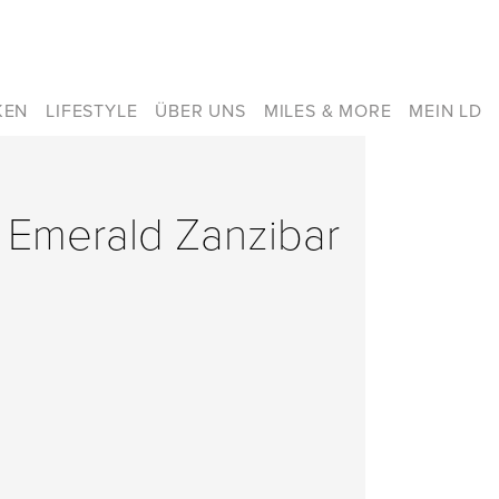
KEN
LIFESTYLE
ÜBER UNS
MILES & MORE
MEIN LD
x Emerald Zanzibar