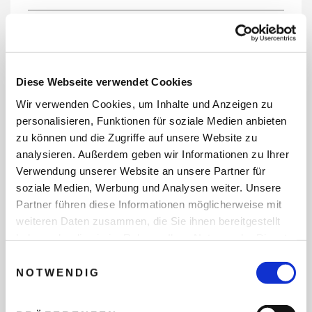
REISEDATEN
Diese Webseite verwendet Cookies
Wir verwenden Cookies, um Inhalte und Anzeigen zu
REISEZEITRAUM
personalisieren, Funktionen für soziale Medien anbieten
zu können und die Zugriffe auf unsere Website zu
analysieren. Außerdem geben wir Informationen zu Ihrer
Verwendung unserer Website an unsere Partner für
ANZAHL ERWACHSENE
soziale Medien, Werbung und Analysen weiter. Unsere
Partner führen diese Informationen möglicherweise mit
weiteren Daten zusammen, die Sie ihnen bereitgestellt
ANZAHL KINDER
haben oder die sie im Rahmen Ihrer Nutzung der Dienste
gesammelt haben.
Einwilligungsauswahl
NOTWENDIG
REISEDAUER/NÄCHTE