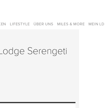
KEN
LIFESTYLE
ÜBER UNS
MILES & MORE
MEIN LD
i Lodge Serengeti