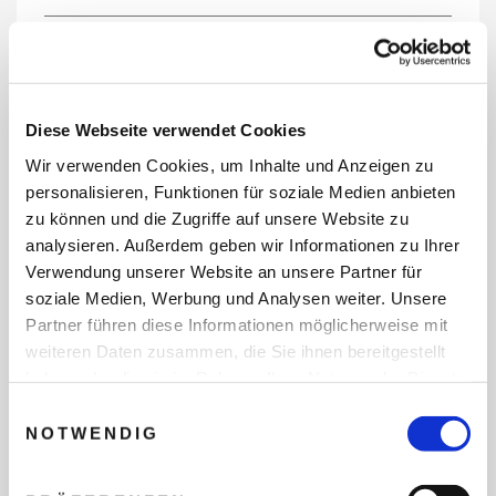
REISEDATEN
Diese Webseite verwendet Cookies
Wir verwenden Cookies, um Inhalte und Anzeigen zu
REISEZEITRAUM
personalisieren, Funktionen für soziale Medien anbieten
zu können und die Zugriffe auf unsere Website zu
analysieren. Außerdem geben wir Informationen zu Ihrer
Verwendung unserer Website an unsere Partner für
ANZAHL ERWACHSENE
soziale Medien, Werbung und Analysen weiter. Unsere
Partner führen diese Informationen möglicherweise mit
weiteren Daten zusammen, die Sie ihnen bereitgestellt
ANZAHL KINDER
haben oder die sie im Rahmen Ihrer Nutzung der Dienste
gesammelt haben.
Einwilligungsauswahl
NOTWENDIG
REISEDAUER/NÄCHTE