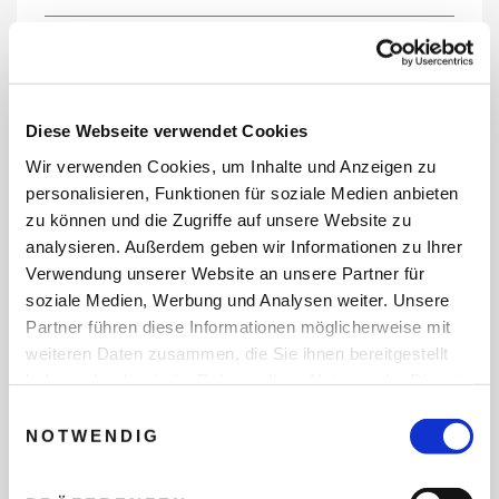
REISEDATEN
Diese Webseite verwendet Cookies
Wir verwenden Cookies, um Inhalte und Anzeigen zu
REISEZEITRAUM
personalisieren, Funktionen für soziale Medien anbieten
zu können und die Zugriffe auf unsere Website zu
analysieren. Außerdem geben wir Informationen zu Ihrer
Verwendung unserer Website an unsere Partner für
ANZAHL ERWACHSENE
soziale Medien, Werbung und Analysen weiter. Unsere
Partner führen diese Informationen möglicherweise mit
weiteren Daten zusammen, die Sie ihnen bereitgestellt
ANZAHL KINDER
haben oder die sie im Rahmen Ihrer Nutzung der Dienste
gesammelt haben.
Einwilligungsauswahl
NOTWENDIG
REISEDAUER/NÄCHTE