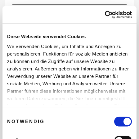
REISEDATEN
Diese Webseite verwendet Cookies
Wir verwenden Cookies, um Inhalte und Anzeigen zu
REISEZEITRAUM
personalisieren, Funktionen für soziale Medien anbieten
zu können und die Zugriffe auf unsere Website zu
analysieren. Außerdem geben wir Informationen zu Ihrer
Verwendung unserer Website an unsere Partner für
ANZAHL ERWACHSENE
soziale Medien, Werbung und Analysen weiter. Unsere
Partner führen diese Informationen möglicherweise mit
weiteren Daten zusammen, die Sie ihnen bereitgestellt
ANZAHL KINDER
haben oder die sie im Rahmen Ihrer Nutzung der Dienste
gesammelt haben.
Einwilligungsauswahl
NOTWENDIG
REISEDAUER/NÄCHTE