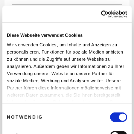
REISEDATEN
Diese Webseite verwendet Cookies
Wir verwenden Cookies, um Inhalte und Anzeigen zu
REISEZEITRAUM
personalisieren, Funktionen für soziale Medien anbieten
zu können und die Zugriffe auf unsere Website zu
analysieren. Außerdem geben wir Informationen zu Ihrer
Verwendung unserer Website an unsere Partner für
ANZAHL ERWACHSENE
soziale Medien, Werbung und Analysen weiter. Unsere
Partner führen diese Informationen möglicherweise mit
weiteren Daten zusammen, die Sie ihnen bereitgestellt
ANZAHL KINDER
haben oder die sie im Rahmen Ihrer Nutzung der Dienste
gesammelt haben.
Einwilligungsauswahl
NOTWENDIG
REISEDAUER/NÄCHTE