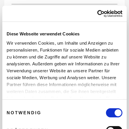
REISEDATEN
Diese Webseite verwendet Cookies
Wir verwenden Cookies, um Inhalte und Anzeigen zu
REISEZEITRAUM
personalisieren, Funktionen für soziale Medien anbieten
zu können und die Zugriffe auf unsere Website zu
analysieren. Außerdem geben wir Informationen zu Ihrer
Verwendung unserer Website an unsere Partner für
ANZAHL ERWACHSENE
soziale Medien, Werbung und Analysen weiter. Unsere
Partner führen diese Informationen möglicherweise mit
weiteren Daten zusammen, die Sie ihnen bereitgestellt
ANZAHL KINDER
haben oder die sie im Rahmen Ihrer Nutzung der Dienste
gesammelt haben.
Einwilligungsauswahl
NOTWENDIG
REISEDAUER/NÄCHTE