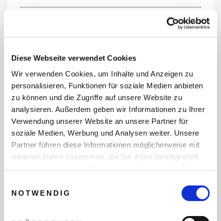
REISEDATEN
Diese Webseite verwendet Cookies
Wir verwenden Cookies, um Inhalte und Anzeigen zu
REISEZEITRAUM
personalisieren, Funktionen für soziale Medien anbieten
zu können und die Zugriffe auf unsere Website zu
analysieren. Außerdem geben wir Informationen zu Ihrer
Verwendung unserer Website an unsere Partner für
ANZAHL ERWACHSENE
soziale Medien, Werbung und Analysen weiter. Unsere
Partner führen diese Informationen möglicherweise mit
weiteren Daten zusammen, die Sie ihnen bereitgestellt
ANZAHL KINDER
haben oder die sie im Rahmen Ihrer Nutzung der Dienste
gesammelt haben.
Einwilligungsauswahl
NOTWENDIG
REISEDAUER/NÄCHTE