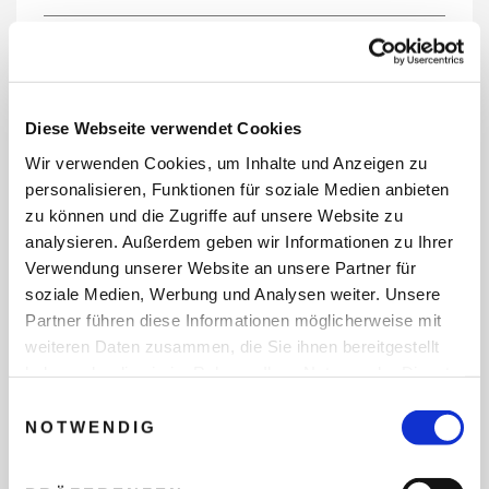
REISEDATEN
Diese Webseite verwendet Cookies
Wir verwenden Cookies, um Inhalte und Anzeigen zu
REISEZEITRAUM
personalisieren, Funktionen für soziale Medien anbieten
zu können und die Zugriffe auf unsere Website zu
analysieren. Außerdem geben wir Informationen zu Ihrer
Verwendung unserer Website an unsere Partner für
ANZAHL ERWACHSENE
soziale Medien, Werbung und Analysen weiter. Unsere
Partner führen diese Informationen möglicherweise mit
weiteren Daten zusammen, die Sie ihnen bereitgestellt
ANZAHL KINDER
haben oder die sie im Rahmen Ihrer Nutzung der Dienste
gesammelt haben.
Einwilligungsauswahl
NOTWENDIG
REISEDAUER/NÄCHTE