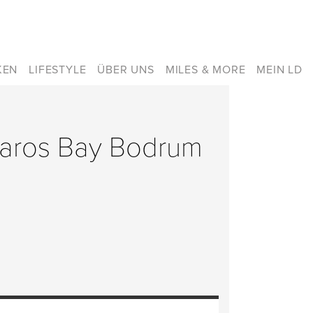
KEN
LIFESTYLE
ÜBER UNS
MILES & MORE
MEIN LD
rbaros Bay Bodrum