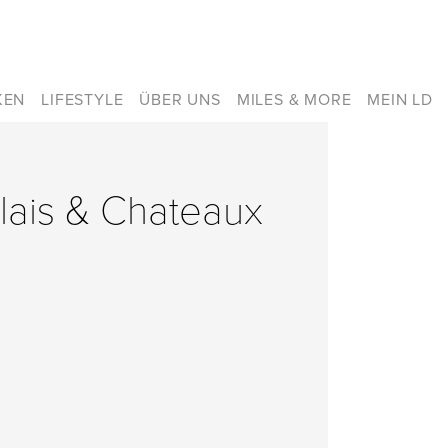
KEN
LIFESTYLE
ÜBER UNS
MILES & MORE
MEIN LD
elais & Chateaux