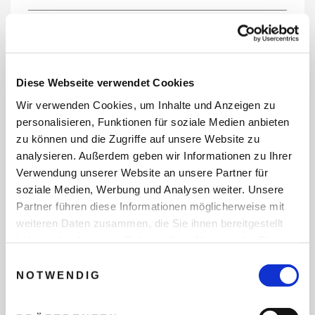
REISEDATEN
Diese Webseite verwendet Cookies
Wir verwenden Cookies, um Inhalte und Anzeigen zu
REISEZEITRAUM
personalisieren, Funktionen für soziale Medien anbieten
zu können und die Zugriffe auf unsere Website zu
analysieren. Außerdem geben wir Informationen zu Ihrer
Verwendung unserer Website an unsere Partner für
ANZAHL ERWACHSENE
soziale Medien, Werbung und Analysen weiter. Unsere
Partner führen diese Informationen möglicherweise mit
weiteren Daten zusammen, die Sie ihnen bereitgestellt
ANZAHL KINDER
haben oder die sie im Rahmen Ihrer Nutzung der Dienste
gesammelt haben.
Einwilligungsauswahl
NOTWENDIG
REISEDAUER/NÄCHTE