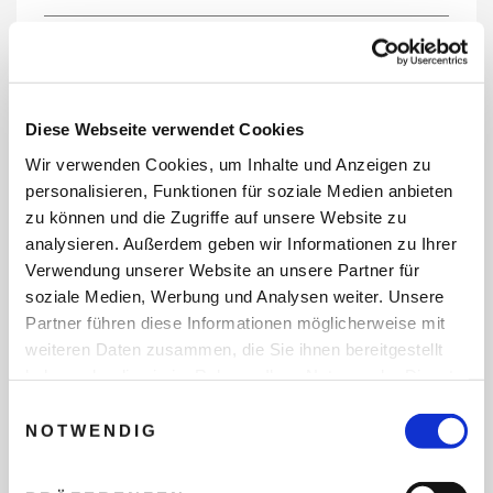
REISEDATEN
Diese Webseite verwendet Cookies
Wir verwenden Cookies, um Inhalte und Anzeigen zu
REISEZEITRAUM
personalisieren, Funktionen für soziale Medien anbieten
zu können und die Zugriffe auf unsere Website zu
analysieren. Außerdem geben wir Informationen zu Ihrer
Verwendung unserer Website an unsere Partner für
ANZAHL ERWACHSENE
soziale Medien, Werbung und Analysen weiter. Unsere
Partner führen diese Informationen möglicherweise mit
weiteren Daten zusammen, die Sie ihnen bereitgestellt
ANZAHL KINDER
haben oder die sie im Rahmen Ihrer Nutzung der Dienste
gesammelt haben.
Einwilligungsauswahl
NOTWENDIG
REISEDAUER/NÄCHTE