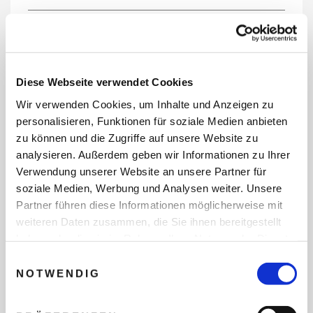
REISEDATEN
Diese Webseite verwendet Cookies
Wir verwenden Cookies, um Inhalte und Anzeigen zu
REISEZEITRAUM
personalisieren, Funktionen für soziale Medien anbieten
zu können und die Zugriffe auf unsere Website zu
analysieren. Außerdem geben wir Informationen zu Ihrer
Verwendung unserer Website an unsere Partner für
ANZAHL ERWACHSENE
soziale Medien, Werbung und Analysen weiter. Unsere
Partner führen diese Informationen möglicherweise mit
weiteren Daten zusammen, die Sie ihnen bereitgestellt
ANZAHL KINDER
haben oder die sie im Rahmen Ihrer Nutzung der Dienste
gesammelt haben.
Einwilligungsauswahl
NOTWENDIG
REISEDAUER/NÄCHTE