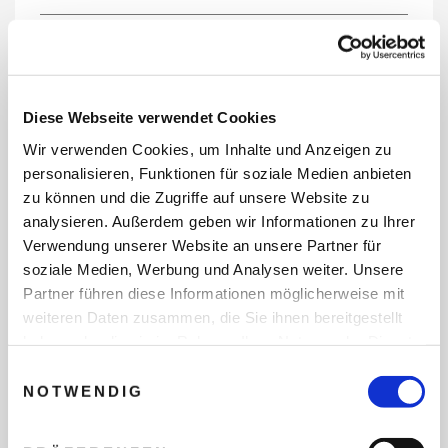
REISEDATEN
Diese Webseite verwendet Cookies
Wir verwenden Cookies, um Inhalte und Anzeigen zu
REISEZEITRAUM
personalisieren, Funktionen für soziale Medien anbieten
zu können und die Zugriffe auf unsere Website zu
analysieren. Außerdem geben wir Informationen zu Ihrer
Verwendung unserer Website an unsere Partner für
ANZAHL ERWACHSENE
soziale Medien, Werbung und Analysen weiter. Unsere
Partner führen diese Informationen möglicherweise mit
weiteren Daten zusammen, die Sie ihnen bereitgestellt
ANZAHL KINDER
haben oder die sie im Rahmen Ihrer Nutzung der Dienste
gesammelt haben.
Einwilligungsauswahl
NOTWENDIG
REISEDAUER/NÄCHTE