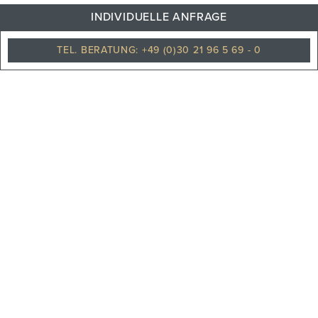
INDIVIDUELLE ANFRAGE
Leicht regnerisch
TEL. BERATUNG: +49 (0)30 21 96 5 69 - 0
PHILOSOPHIE
TEAM
KARRIERE
UNSERE PARTNER
REISEVERSICHERUNGEN
UNSERE NEWS