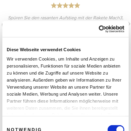
Spüren Sie den rasanten Aufstieg mit der Rakete Mach3,
gefolgt von der atemberaubenden Schwerelosigkeit außerhalb
Ihres Sitzes & genießen Sie spektakuläre Ausblicke auf die
Erde, die nur wenigen vorbehalten sind.
Diese Webseite verwendet Cookies
Wir verwenden Cookies, um Inhalte und Anzeigen zu
personalisieren, Funktionen für soziale Medien anbieten
zu können und die Zugriffe auf unsere Website zu
analysieren. Außerdem geben wir Informationen zu Ihrer
Verwendung unserer Website an unsere Partner für
soziale Medien, Werbung und Analysen weiter. Unsere
Partner führen diese Informationen möglicherweise mit
weiteren Daten zusammen, die Sie ihnen bereitgestellt
haben oder die sie im Rahmen Ihrer Nutzung der Dienste
gesammelt haben.
Einwilligungsauswahl
NOTWENDIG