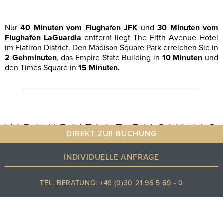
Nur
40 Minuten vom Flughafen JFK
und
30 Minuten vom
Flughafen LaGuardia
entfernt liegt The Fifth Avenue Hotel
im Flatiron District. Den Madison Square Park erreichen Sie in
2 Gehminuten
, das Empire State Building in
10 Minuten
und
den Times Square in
15 Minuten.
INDIVIDUELLE BUCHUNG
DIREKT ZUR BUCHUNG
INDIVIDUELLE ANFRAGE
REISEDATEN
TEL. BERATUNG: +49 (0)30 21 96 5 69 - 0
ABFLUGHAFEN