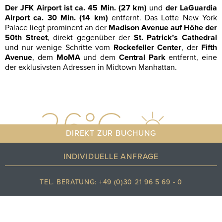
Der JFK Airport ist ca. 45 Min. (27 km)
und
der LaGuardia
Airport ca. 30 Min. (14 km)
entfernt. Das Lotte New York
Palace liegt prominent an der
Madison Avenue auf Höhe der
50th Street
, direkt gegenüber der
St. Patrick’s Cathedral
und nur wenige Schritte vom
Rockefeller Center
, der
Fifth
Avenue
, dem
MoMA
und dem
Central Park
entfernt, eine
der exklusivsten Adressen in Midtown Manhattan.
26
°C
DIREKT ZUR BUCHUNG
INDIVIDUELLE ANFRAGE
Klarer himmel
TEL. BERATUNG: +49 (0)30 21 96 5 69 - 0